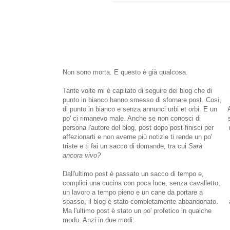
Non sono morta. E questo è già qualcosa.
Tante volte mi è capitato di seguire dei blog che di
punto in bianco hanno smesso di sfornare post. Così,
di punto in bianco e senza annunci urbi et orbi. E un
po' ci rimanevo male. Anche se non conosci di
persona l'autore del blog, post dopo post finisci per
affezionarti e non averne più notizie ti rende un po'
triste e ti fai un sacco di domande, tra cui
Sarà
ancora vivo?
Dall'ultimo post è passato un sacco di tempo e,
complici una cucina con poca luce, senza cavalletto,
un lavoro a tempo pieno e un cane da portare a
spasso, il blog è stato completamente abbandonato.
Ma l'ultimo post è stato un po' profetico in qualche
modo. Anzi in due modi: