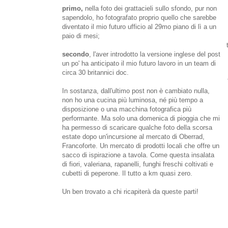
primo,
nella foto dei grattacieli sullo sfondo, pur non
sapendolo, ho fotografato proprio quello che sarebbe
diventato il mio futuro ufficio al 29mo piano di lì a un
paio di mesi;
secondo
, l'aver introdotto la versione inglese del post
un po' ha anticipato il mio futuro lavoro in un team di
circa 30 britannici doc.
In sostanza, dall'ultimo post non è cambiato nulla,
non ho una cucina più luminosa, né più tempo a
disposizione o una macchina fotografica più
performante. Ma solo una domenica di pioggia che mi
ha permesso di scaricare qualche foto della scorsa
estate dopo un'incursione al mercato di Oberrad,
Francoforte. Un mercato di prodotti locali che offre un
sacco di ispirazione a tavola. Come questa insalata
di fiori, valeriana, rapanelli, funghi freschi coltivati e
cubetti di peperone. Il tutto a km quasi zero.
Un ben trovato a chi ricapiterà da queste parti!