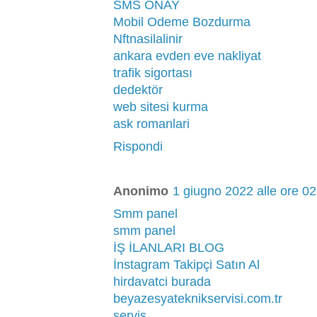
SMS ONAY
Mobil Odeme Bozdurma
Nftnasilalinir
ankara evden eve nakliyat
trafik sigortası
dedektör
web sitesi kurma
ask romanlari
Rispondi
Anonimo
1 giugno 2022 alle ore 02
Smm panel
smm panel
İŞ İLANLARI BLOG
İnstagram Takipçi Satın Al
hirdavatci burada
beyazesyateknikservisi.com.tr
servis